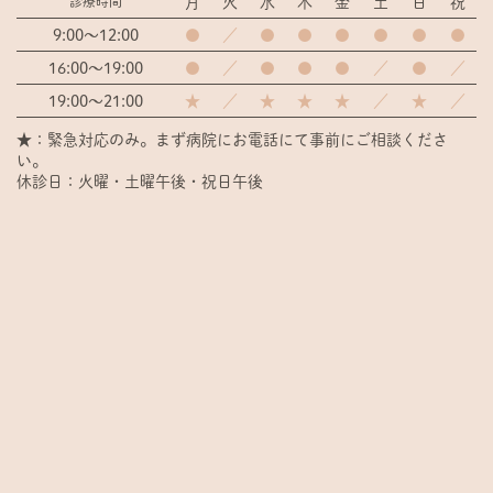
月
火
水
木
金
土
日
祝
診療時間
9:00～12:00
●
／
●
●
●
●
●
●
16:00～19:00
●
／
●
●
●
／
●
／
19:00～21:00
★
／
★
★
★
／
★
／
★：緊急対応のみ。まず病院にお電話にて事前にご相談くださ
い。
休診日：火曜・土曜午後・祝日午後