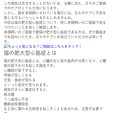
この病気は完治することがないため、治療に加え、日々のご家庭
でのケアがとても大切になります。
しかし、猫を多頭飼いされている場合には、日々のケアに不安を
感じる方もいらっしゃるかもしれませんね。
今回は猫の肥大型心筋症について、特に多頭飼いのご家庭で気を
つけたいことを詳しく解説します。
多頭飼いのご家庭で愛猫が肥大型心筋症である方は、ぜひ最後ま
でお読みいただき、日々のケアにお役立ていただければ幸いで
す。
猫の肥大型心筋症とは
猫の肥大型心筋症とは、心臓の左心室の筋肉が分厚くなり、心機
能の低下を引き起こす病気です。
心機能が低下すると、
呼吸が苦しくなる
元気・食欲が落ちる
といった症状が見られます。
病気がさらに重症化すると、
肺水腫
うっ血性心不全
動脈血栓塞栓症
など命に関わる合併症を起こすこともあるため、注意が必要で