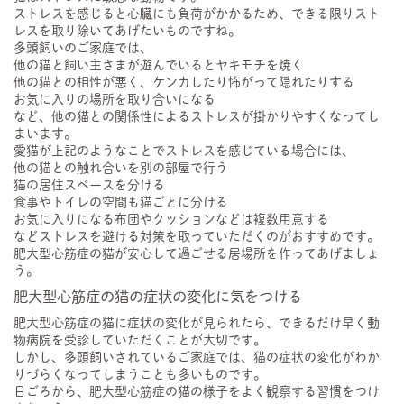
ストレスを感じると心臓にも負荷がかかるため、できる限りスト
レスを取り除いてあげたいものですね。
多頭飼いのご家庭では、
他の猫と飼い主さまが遊んでいるとヤキモチを焼く
他の猫との相性が悪く、ケンカしたり怖がって隠れたりする
お気に入りの場所を取り合いになる
など、他の猫との関係性によるストレスが掛かりやすくなってし
まいます。
愛猫が上記のようなことでストレスを感じている場合には、
他の猫との触れ合いを別の部屋で行う
猫の居住スペースを分ける
食事やトイレの空間も猫ごとに分ける
お気に入りになる布団やクッションなどは複数用意する
などストレスを避ける対策を取っていただくのがおすすめです。
肥大型心筋症の猫が安心して過ごせる居場所を作ってあげましょ
う。
肥大型心筋症の猫の症状の変化に気をつける
肥大型心筋症の猫に症状の変化が見られたら、できるだけ早く動
物病院を受診していただくことが大切です。
しかし、多頭飼いされているご家庭では、猫の症状の変化がわか
りづらくなってしまうことも多いものです。
日ごろから、肥大型心筋症の猫の様子をよく観察する習慣をつけ