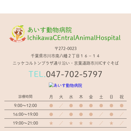
〒272-0023
千葉県市川市南八幡２丁目１６−１４
ニッケコルトンプラザ通り沿い・京葉道路市川ICすぐそば
TEL.
047-702-5797
月
火
水
木
金
土
日
祝
診療時間
9:00～12:00
●
／
●
●
●
●
●
●
16:00～19:00
●
／
●
●
●
／
●
／
19:00～21:00
★
／
★
★
★
／
★
／